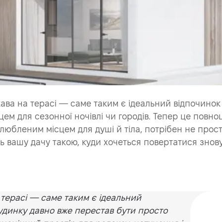
 кава на терасі — саме таким є ідеальний відпочино
ем для сезонної ночівлі чи городів. Тепер це повно
улюбленим місцем для душі й тіла, потрібен не про
вашу дачу такою, куди хочеться повертатися знову і
а терасі — саме таким є ідеальний
удинку давно вже перестав бути просто