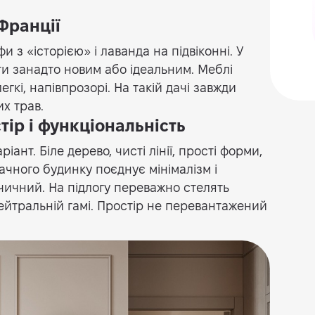
 Франції
фи з «історією» і лаванда на підвіконні. У
и занадто новим або ідеальним. Меблі
кі, напівпрозорі. На такій дачі завжди
их трав.
тір і функціональність
ант. Біле дерево, чисті лінії, прості форми,
ачного будинку поєднує мінімалізм і
чичний. На підлогу переважно стелять
ейтральній гамі. Простір не перевантажений