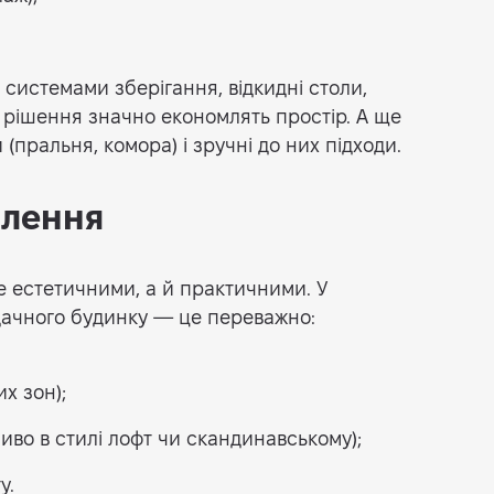
з системами зберігання, відкидні столи,
і рішення значно економлять простір. А ще
 (пральня, комора) і зручні до них підходи.
блення
ше естетичними, а й практичними. У
 дачного будинку — це переважно:
их зон);
иво в стилі лофт чи скандинавському);
у.