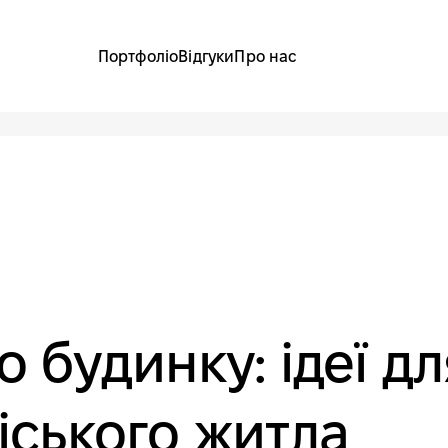
Портфоліо
Відгуки
Про нас
 будинку: ідеї дл
іського житла