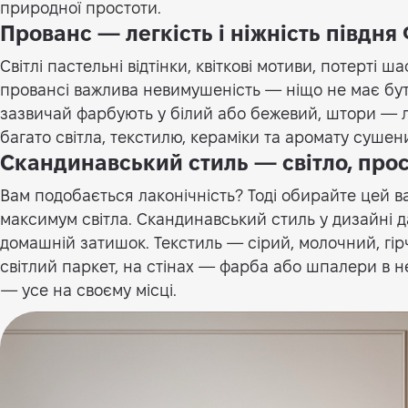
природної простоти.
Прованс — легкість і ніжність півдня
Світлі пастельні відтінки, квіткові мотиви, потерті ша
провансі важлива невимушеність — ніщо не має бут
зазвичай фарбують у білий або бежевий, штори — лег
багато світла, текстилю, кераміки та аромату сушен
Скандинавський стиль — світло, прос
Вам подобається лаконічність? Тоді обирайте цей варі
максимум світла. Скандинавський стиль у дизайні д
домашній затишок. Текстиль — сірий, молочний, гір
світлий паркет, на стінах — фарба або шпалери в н
— усе на своєму місці.