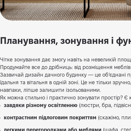
Планування, зонування і фу
Чітке зонування дає змогу навіть на невеликій площ
Продумайте все до дрібниць: від розміщення меблів
Зазвичай дизайн дачного будинку — це об’єднані 
їдальня та вітальня в одній зоні. Це не тільки зручно
навпаки, ліпше залишити ізольованими.
Як можна стильно і практично зонувати простір? Є к
завдяки різному освітленню
(люстри, бра, підвісн
контрастним підлоговим покриттям
(скажімо, плит
легкими перегородками або меблями
(шафа, стел