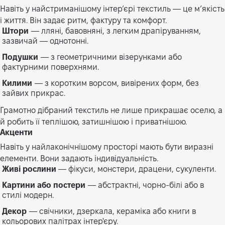
Навіть у найстриманішому інтер’єрі текстиль — це м’якість
і життя. Він задає ритм, фактуру та комфорт.
Штори
— лляні, бавовняні, з легким драпіруванням,
зазвичай — однотонні.
Подушки
— з геометричними візерунками або
фактурними поверхнями.
Килими
— з коротким ворсом, вивірених форм, без
зайвих прикрас.
Грамотно дібраний текстиль не лише прикрашає оселю, а
й робить її теплішою, затишнішою і приватнішою.
Акценти
Навіть у найлаконічнішому просторі мають бути виразні
елементи. Вони задають індивідуальність.
Живі рослини
— фікуси, монстери, драцени, сукуленти.
Картини або постери
— абстрактні, чорно-білі або в
стилі модерн.
Декор
— свічники, дзеркала, кераміка або книги в
кольорових палітрах інтер'єру.