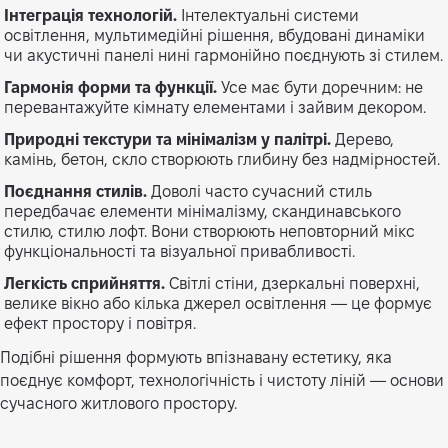
Інтеграція технологій.
Інтелектуальні системи
освітлення, мультимедійні рішення, вбудовані динаміки
чи акустичні панелі нині гармонійно поєднують зі стилем.
Гармонія форми та функції.
Усе має бути доречним: не
перевантажуйте кімнату елементами і зайвим декором.
Природні текстури та мінімалізм у палітрі.
Дерево,
камінь, бетон, скло створюють глибину без надмірностей.
Поєднання стилів.
Доволі часто сучасний стиль
передбачає елементи мінімалізму, скандинавського
стилю, стилю лофт. Вони створюють неповторний мікс
функціональності та візуальної привабливості.
Легкість сприйняття.
Світлі стіни, дзеркальні поверхні,
велике вікно або кілька джерел освітлення — це формує
ефект простору і повітря.
Подібні рішення формують впізнавану естетику, яка
поєднує комфорт, технологічність і чистоту ліній — основи
сучасного житлового простору.