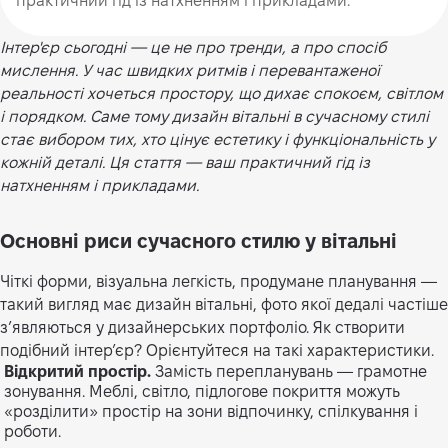
практичний гід із натхненням і прикладами.
Інтер'єр сьогодні — це не про тренди, а про спосіб
мислення. У час швидких ритмів і перевантаженої
реальності хочеться простору, що дихає спокоєм, світлом
і порядком. Саме тому дизайн вітальні в сучасному стилі
стає вибором тих, хто цінує естетику і функціональність у
кожній деталі. Ця стаття — ваш практичний гід із
натхненням і прикладами.
Основні риси сучасного стилю у вітальні
Чіткі форми, візуальна легкість, продумане планування —
такий вигляд має дизайн вітальні, фото якої дедалі частіше
з’являються у дизайнерських портфоліо. Як створити
подібний інтер’єр? Орієнтуйтеся на такі характеристики.
Відкритий простір.
Замість перепланувань — грамотне
зонування. Меблі, світло, підлогове покриття можуть
«розділити» простір на зони відпочинку, спілкування і
роботи.