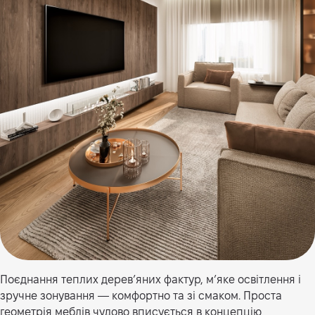
Поєднання теплих дерев’яних фактур, м’яке освітлення і
зручне зонування — комфортно та зі смаком. Проста
геометрія меблів чудово вписується в концепцію