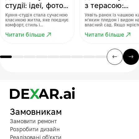
студії: ідеї, фото
з терасою:
та поради для
створення
Кухня-студія стала сучасною
Уявіть ранок із чашкою к
класикою житла, яке поєднує
м'яким пледом і видом н
створення
ідеального
комфорт, стиль і
власний сад. Якщо мрієт
функціональність. Вона ство...
про будинок з терасою...
сучасного
простору для
Читати більше
Читати більше
простору
відпочинку
Замовникам
Замовити ремонт
Розробити дизайн
Реалізовані об'єкти