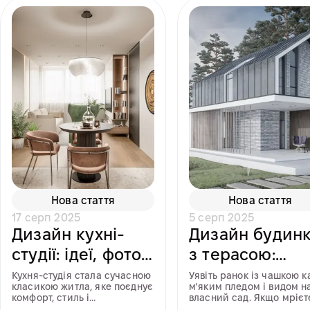
Нова стаття
Нова стаття
17 серп 2025
5 серп 2025
Дизайн кухні-
Дизайн будин
студії: ідеї, фото
з терасою:
та поради для
створення
Кухня-студія стала сучасною
Уявіть ранок із чашкою к
класикою житла, яке поєднує
м'яким пледом і видом н
створення
ідеального
комфорт, стиль і
власний сад. Якщо мрієт
функціональність. Вона ство...
про будинок з терасою...