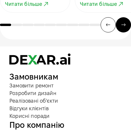
сучасного
простору для
Читати більше
Читати більше
простору
відпочинку
Замовникам
Замовити ремонт
Розробити дизайн
Реалізовані об'єкти
Відгуки клієнтів
Корисні поради
Про компанію